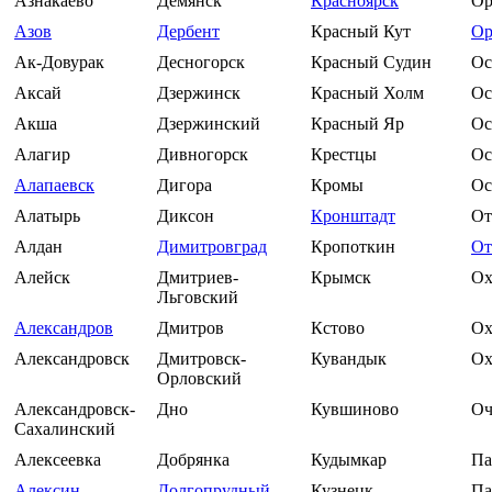
Азнакаево
Демянск
Красноярск
Ор
Азов
Дербент
Красный Кут
Ор
Ак-Довурак
Десногорск
Красный Судин
Ос
Аксай
Дзержинск
Красный Холм
Ос
Акша
Дзержинский
Красный Яр
Ос
Алагир
Дивногорск
Крестцы
Ос
Алапаевск
Дигора
Кромы
Ос
Алатырь
Диксон
Кронштадт
От
Алдан
Димитровград
Кропоткин
От
Алейск
Дмитриев-
Крымск
Ох
Льговский
Александров
Дмитров
Кстово
Ох
Александровск
Дмитровск-
Кувандык
Ох
Орловский
Александровск-
Дно
Кувшиново
Оч
Сахалинский
Алексеевка
Добрянка
Кудымкар
Па
Алексин
Долгопрудный
Кузнецк
Па