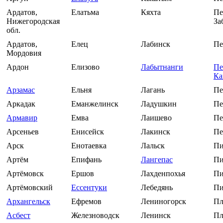
Ардатов,
Елатьма
Кяхта
Пе
Нижегородская
За
обл.
Ардатов,
Елец
Лабинск
Пе
Мордовия
Ардон
Елизово
Лабытнанги
Пе
Ка
Арзамас
Ельня
Лагань
Пе
Аркадак
Еманжелинск
Ладушкин
Пе
Армавир
Емва
Лаишево
Пе
Арсеньев
Енисейск
Лакинск
Пе
Арск
Енотаевка
Лальск
Пи
Артём
Епифань
Лангепас
Пи
Артёмовск
Ершов
Лахденпохья
Пи
Артёмовский
Ессентуки
Лебедянь
Пи
Архангельск
Ефремов
Лениногорск
Пл
Асбест
Железноводск
Ленинск
Пл