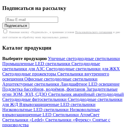
Подписаться на рассылку
Нажимая кнопку «Подписаться», я принимаю условия
Пользовательского соглашения
и даю
своё согласие на обработку моих персональных данных
Каталог продукции
Выберите продукцию
Уличные светодиодные светильники
Промышленные LED светильники
Светодиодные
светильники для АЗС
Светодиодные светильники для ЖКХ
Светодиодные прожекторы
Светильники внутреннего
освещения
Офисные светодиодные светильники
Архитектурные светильники
Ландшафтное LED освещение
Подсветка бассейнов, водоёмов, фонтанов
Заградительные
огни ЗОМ, ЗОЛ, СДЗО
Светильник аварийный светодиодный
Светодиодные фитосветильники
Светодиодные светильники
для Ж/Д
Взрывозащищенные LED светильники
Низковольтные LED светильники
Низковольтные
взрывозащищенные LED
Светильники АтомСвет
Светильники «Ledel»
Светильники «Ферекс»
Снятые с
производства