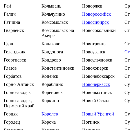
Гай
Колывань
Новоржев
Ср
Галич
Кольчугино
Новороссийск
Ст
Гатчина
Комсомольск
Новосибирск
Ст
Гвардейск
Комсомольск-на-
Новосокольники
Ст
Амуре
Гдов
Конаково
Новотроицк
Ст
Геленджик
Кондопога
Новоузенск
Ст
Георгиевск
Кондрово
Новоульяновск
Ст
Глазов
Константиновск
Новохоперск
Ст
Горбатов
Копейск
Новочебоксарск
Ст
Горно-Алтайск
Кораблино
Новочеркасск
Су
Горнозаводск
Кореновск
Новошахтинск
Су
Горнозаводск,
Коркино
Новый Оскол
Су
Пермский край
Горняк
Королев
Новый Уренгой
Су
Городец
Короча
Ногинск
Су