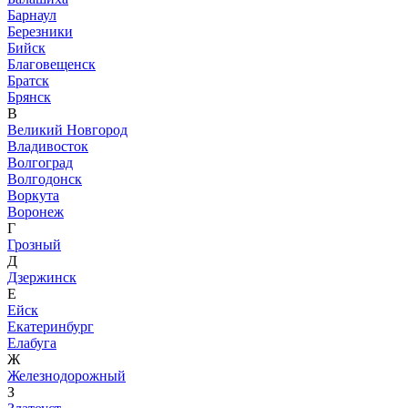
Барнаул
Березники
Бийск
Благовещенск
Братск
Брянск
В
Великий Новгород
Владивосток
Волгоград
Волгодонск
Воркута
Воронеж
Г
Грозный
Д
Дзержинск
Е
Ейск
Екатеринбург
Елабуга
Ж
Железнодорожный
З