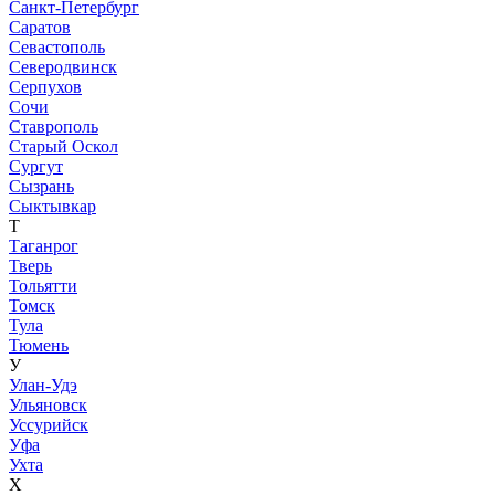
Санкт-Петербург
Саратов
Севастополь
Северодвинск
Серпухов
Сочи
Ставрополь
Старый Оскол
Сургут
Сызрань
Сыктывкар
Т
Таганрог
Тверь
Тольятти
Томск
Тула
Тюмень
У
Улан-Удэ
Ульяновск
Уссурийск
Уфа
Ухта
Х