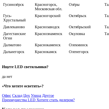
Гусинозёрск
Красногорск,
Озёры
Та
Московская обл.
Гусь-
Красногорский
Октябрьск
Та
Хрустальный
Давлеканово
Краснозаводск
Октябрьский
Та
Дагестанские
Краснознаменск
Окуловка
Та
Огни
Далматово
Краснокаменск
Олекминск
Дальнегорск
Краснокамск
Оленегорск
Ищете LED светильники?
да
нет
«Что хотите осветить»?
Офис
Склад
Цех
Улица
Другое
Преимущества LED
Хотите стать дилером?