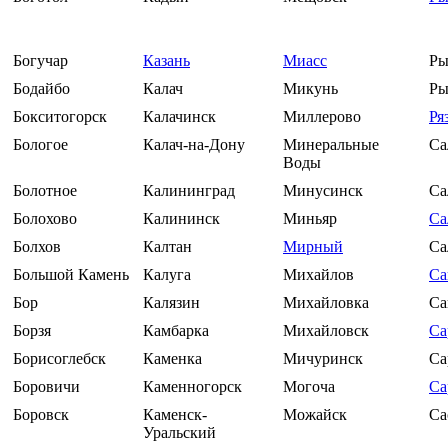
Богучар
Казань
Миасс
Ры
Бодайбо
Калач
Микунь
Ры
Бокситогорск
Калачинск
Миллерово
Ря
Бологое
Калач-на-Дону
Минеральные
Са
Воды
Болотное
Калининград
Минусинск
Са
Болохово
Калининск
Миньяр
Са
Болхов
Калтан
Мирный
Са
Большой Камень
Калуга
Михайлов
Са
Бор
Калязин
Михайловка
Са
Борзя
Камбарка
Михайловск
Са
Борисоглебск
Каменка
Мичуринск
Са
Боровичи
Каменногорск
Могоча
Са
Боровск
Каменск-
Можайск
Са
Уральский