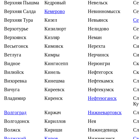
Верхняя Пышма
Кедровый
Невельск
Се
Верхняя Салда
Кемерово
Невинномысск
Се
Верхняя Тура
Кизел
Невьянск
Се
Верхотурье
Кизилюрт
Нелидово
Се
Верхоянск
Кизляр
Неман
Се
Весьегонск
Кимовск
Нерехта
Си
Ветлуга
Кимры
Нерчинск
С
Видное
Кингисепп
Нерюнгри
Ск
Вилюйск
Кинель
Нефтегорск
Ск
Вихоревка
Кинешма
Нефтекамск
Сл
Вичуга
Киреевск
Нефтекумск
Сл
Владимир
Киренск
Нефтеюганск
Сл
Ку
Волгоград
Киржач
Нижневартовск
Сл
Волгодонск
Кириллов
Нея
Сл
Волжск
Кириши
Нижнедевицк
Сл
Волжский
Киров
Нижнекамск
См