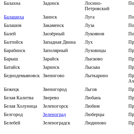
Балахна
Задонск
Лосино-
По
Петровский
Балашиха
Заинск
Луга
По
Балашов
Закаменск
Луза
По
Балей
Заозёрный
Лукоянов
По
Балтийск
Западная Двина
Лух
Пр
Барабинск
Заполярный
Луховицы
Пр
Барыш
Зарайск
Лысково
Пр
Батайск
Заринск
Лысьва
Пр
Беднодемьяновск
Звенигово
Лыткарино
Пр
Ах
Бежецк
Звенигород
Льгов
Пр
Белая Калитва
Зверево
Любань
Пр
Белая Холуница
Зеленогорск
Любим
Пр
Белгород
Зеленоград
Люберцы
Пр
Белебей
Зеленоградск
Людиново
Пр