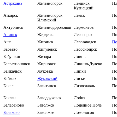
Астрахань
Железногорск
Ленинск-
Пл
Кузнецкий
Аткарск
Железногорск-
Ленск
По
Илимский
Ахтубинск
Железнодорожный
Лермонтов
По
Ачинск
Жердевка
Лесогорск
По
Аша
Жиганск
Лесозаводск
По
Бабаево
Жигулевск
Лесосибирск
По
Бабушкин
Жиздра
Ливны
По
Багратионовск
Жирновск
Ликино-Дулево
По
Байкальск
Жуковка
Липки
По
Баймак
Жуковский
Лиски
По
Бакал
Завитинск
Лихославль
По
Баксан
Заводоуковск
Лобня
По
Балабаново
Заволжск
Лодейное Поле
По
Балаково
Заволжье
Ломоносов
По