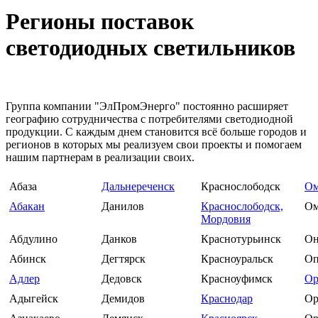
Регионы поставок
светодиодных светильников
Группа компании "ЭлПромЭнерго" постоянно расширяет
географию сотрудничества с потребителями светодиодной
продукции. С каждым днем становится всё больше городов и
регионов в которых мы реализуем свои проекты и помогаем
нашим партнерам в реализации своих.
Абаза
Дальнереченск
Краснослободск
Ом
Абакан
Данилов
Краснослободск,
Ом
Мордовия
Абдулино
Данков
Краснотурьинск
Он
Абинск
Дегтярск
Красноуральск
Оп
Адлер
Дедовск
Красноуфимск
Ор
Адыгейск
Демидов
Краснодар
Ор