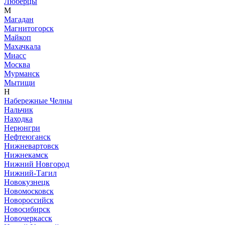
Люберцы
М
Магадан
Магнитогорск
Майкоп
Махачкала
Миасс
Москва
Мурманск
Мытищи
Н
Набережные Челны
Нальчик
Находка
Нерюнгри
Нефтеюганск
Нижневартовск
Нижнекамск
Нижний Новгород
Нижний-Тагил
Новокузнецк
Новомосковск
Новороссийск
Новосибирск
Новочеркасск