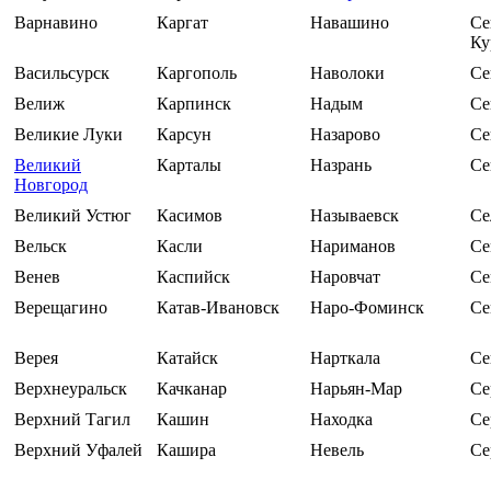
Варнавино
Каргат
Навашино
Се
Ку
Васильсурск
Каргополь
Наволоки
Се
Велиж
Карпинск
Надым
Се
Великие Луки
Карсун
Назарово
Се
Великий
Карталы
Назрань
Се
Новгород
Великий Устюг
Касимов
Называевск
Се
Вельск
Касли
Нариманов
Се
Венев
Каспийск
Наровчат
Се
Верещагино
Катав-Ивановск
Наро-Фоминск
Се
Верея
Катайск
Нарткала
Се
Верхнеуральск
Качканар
Нарьян-Мар
Се
Верхний Тагил
Кашин
Находка
Се
Верхний Уфалей
Кашира
Невель
Се