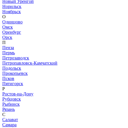
Новый Уренгой
Норильск
Ноябрьск
О
Одинцово
Омск
Оренбург
Орск
П
Пенза
Пермь
Петрозаводск
Петропавловск-Камчатский
Подольск
Прокопьевск
Псков
Пятигорск
Р
Ростов-на-Дону
Рубцовск
Рыбинск
Рязань
С
Салават
Самара