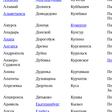
Алзамай
Долинск
Куйбышев
Па
Альметьевск
Домодедово
Кулебаки
Па
По
Амурск
Донецк
Кумертау
Па
Анадырь
Донской
Кунгур
Па
Анапа
Дорогобуж
Купино
Па
Ангарск
Дрезна
Курганинск
Пе
Андреаполь
Дубна
Курильск
Пе
Анжеро-
Дубовка
Куровское
Пе
Судженск
Анива
Дудинка
Куртамыш
Пе
Апатиты
Духовщина
Курчатов
Пе
Апрелевка
Дюртюли
Куса
Пе
За
Апшеронск
Дятьково
Кушва
Пе
Арамиль
Екатеринбург
Кызыл
Пе
Аргун
Елабуга
Кыштым
Пе