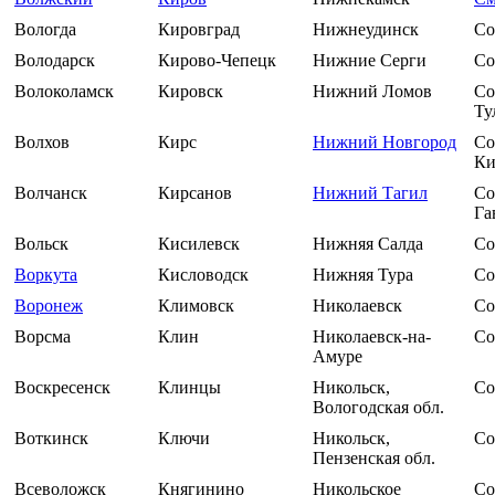
Вологда
Кировград
Нижнеудинск
Со
Володарск
Кирово-Чепецк
Нижние Серги
Со
Волоколамск
Кировск
Нижний Ломов
Со
Ту
Волхов
Кирс
Нижний Новгород
Со
Ки
Волчанск
Кирсанов
Нижний Тагил
Со
Га
Вольск
Кисилевск
Нижняя Салда
Со
Воркута
Кисловодск
Нижняя Тура
Со
Воронеж
Климовск
Николаевск
Со
Ворсма
Клин
Николаевск-на-
Со
Амуре
Воскресенск
Клинцы
Никольск,
Со
Вологодская обл.
Воткинск
Ключи
Никольск,
Со
Пензенская обл.
Всеволожск
Княгинино
Никольское
Со