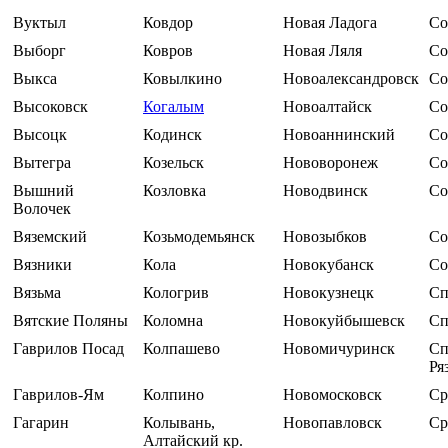
Вуктыл
Ковдор
Новая Ладога
Со
Выборг
Ковров
Новая Ляля
Со
Выкса
Ковылкино
Новоалександровск
Со
Высоковск
Когалым
Новоалтайск
Со
Высоцк
Кодинск
Новоаннинский
Со
Вытегра
Козельск
Нововоронеж
Со
Вышний
Козловка
Новодвинск
Со
Волочек
Вяземский
Козьмодемьянск
Новозыбков
Со
Вязники
Кола
Новокубанск
Со
Вязьма
Кологрив
Новокузнецк
Сп
Вятские Поляны
Коломна
Новокуйбышевск
Сп
Гаврилов Посад
Колпашево
Новомичуринск
Сп
Ря
Гаврилов-Ям
Колпино
Новомосковск
Ср
Гагарин
Колывань,
Новопавловск
Ср
Алтайский кр.