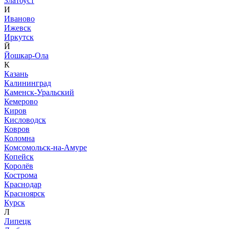
Златоуст
И
Иваново
Ижевск
Иркутск
Й
Йошкар-Ола
К
Казань
Калининград
Каменск-Уральский
Кемерово
Киров
Кисловодск
Ковров
Коломна
Комсомольск-на-Амуре
Копейск
Королёв
Кострома
Краснодар
Красноярск
Курск
Л
Липецк