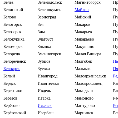
Белёв
Зеленодольск
Магнитогорск
Пр
Белинский
Зеленокумск
Майкоп
Пу
Белово
Зерноград
Майский
Пу
Белогорск
Зея
Макаров
Пу
Белозерск
Зима
Макарьев
Пу
Белокуриха
Златоуст
Макарьево
П
Беломорск
Злынка
Макушино
Пу
Белорецк
Змеиногорск
Малая Вишера
П
Белореченск
Зубцов
Малгобек
Пы
Белоярск
Зуевка
Малмыж
Пя
Белый
Ивангород
Малоархангельск
Ра
Бердск
Ивантеевка
Малоярославец
Ра
Березники
Ивдель
Мамадыш
Ра
Берёзов
Игарка
Мамоново
Ра
Берёзово
Ижевск
Мантурово
Ре
Берёзовский
Изербаш
Мариинск
Ре