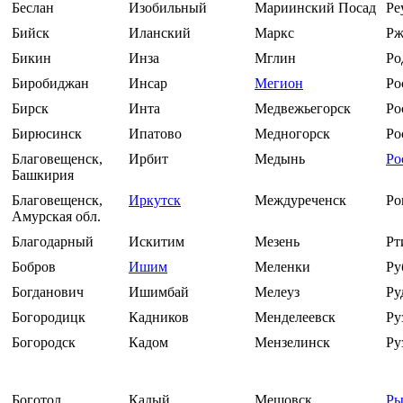
Беслан
Изобильный
Мариинский Посад
Ре
Бийск
Иланский
Маркс
Рж
Бикин
Инза
Мглин
Ро
Биробиджан
Инсар
Мегион
Ро
Бирск
Инта
Медвежьегорск
Ро
Бирюсинск
Ипатово
Медногорск
Ро
Благовещенск,
Ирбит
Медынь
Ро
Башкирия
Благовещенск,
Иркутск
Междуреченск
Ро
Амурская обл.
Благодарный
Искитим
Мезень
Рт
Бобров
Ишим
Меленки
Ру
Богданович
Ишимбай
Мелеуз
Ру
Богородицк
Кадников
Менделеевск
Ру
Богородск
Кадом
Мензелинск
Ру
Боготол
Кадый
Мещовск
Ры