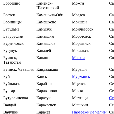
Бородино
Каменск-
Можга
Са
Шахтинский
Братск
Камень-на-Оби
Моздок
Са
Бронницы
Камешково
Мокшан
Са
Бугульма
Камызяк
Мончегорск
Са
Бугуруслан
Камышин
Морозовск
Св
Буденновск
Камышлов
Моршанск
Св
Бузулук
Канадей
Мосальск
Св
Буинск,
Канаш
Москва
Св
Татарстан
Буинск, Чувашия
Кандалакша
Мураши
Св
Буй
Канск
Мурманск
Св
Буйнакск
Карабаш
Мценск
Се
Булгар
Караваново
Мыски
Се
Бутурлиновка
Карасук
Мытищи
Се
Валдай
Карачаевск
Мышкин
Се
Валуйки
Карачев
Набережные Челны
Се