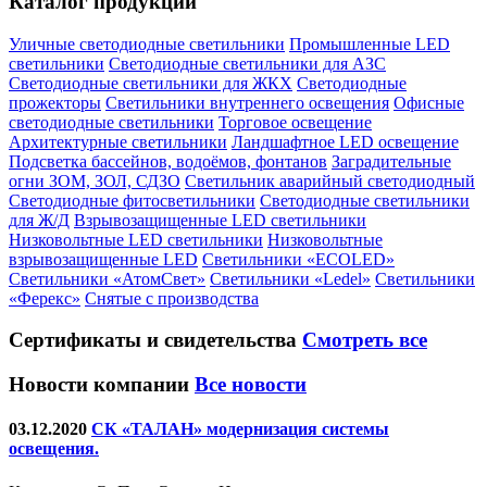
Каталог продукции
Уличные светодиодные светильники
Промышленные LED
светильники
Светодиодные светильники для АЗС
Светодиодные светильники для ЖКХ
Светодиодные
прожекторы
Светильники внутреннего освещения
Офисные
светодиодные светильники
Торговое освещение
Архитектурные светильники
Ландшафтное LED освещение
Подсветка бассейнов, водоёмов, фонтанов
Заградительные
огни ЗОМ, ЗОЛ, СДЗО
Светильник аварийный светодиодный
Светодиодные фитосветильники
Светодиодные светильники
для Ж/Д
Взрывозащищенные LED светильники
Низковольтные LED светильники
Низковольтные
взрывозащищенные LED
Светильники «ECOLED»
Светильники «АтомСвет»
Светильники «Ledel»
Светильники
«Ферекс»
Снятые с производства
Сертификаты
и свидетельства
Смотреть все
Новости компании
Все новости
03.12.2020
СК «ТАЛАН» модернизация системы
освещения.