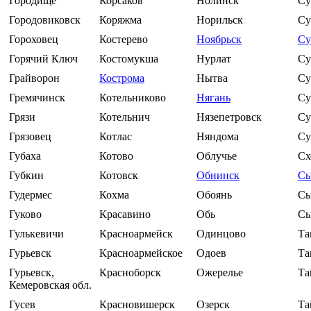
Городище
Корсаков
Нолинск
Су
Городовиковск
Коряжма
Норильск
Су
Гороховец
Костерево
Ноябрьск
Су
Горячий Ключ
Костомукша
Нурлат
Су
Грайворон
Кострома
Нытва
Су
Гремячинск
Котельниково
Нягань
Су
Грязи
Котельнич
Нязепетровск
Су
Грязовец
Котлас
Няндома
Су
Губаха
Котово
Облучье
Сх
Губкин
Котовск
Обнинск
Сы
Гудермес
Кохма
Обоянь
Сы
Гуково
Красавино
Обь
Сы
Гулькевичи
Красноармейск
Одинцово
Та
Гурьевск
Красноармейское
Одоев
Та
Гурьевск,
Красноборск
Ожерелье
Та
Кемеровская обл.
Гусев
Красновишерск
Озерск
Та