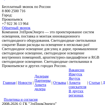
Бесплатный звонок по России
8 800 2500 716
Город:
Прокопьевск
+7 922 36 13 964
Обратный звонок
Компания ЭлПромЭнерго — это проектирование систем
освещения, поставка и монтаж инновационного
светодиодного оборудования. Светодиодные светильники
сократят Ваши расходы на освещение в несколько раз!
Светодиодное освещение для улиц и дорог, промышленное
светодиодное освещение, светодиодное освещение
внутренних помещений, архитектурно-ландшафтное и RGB
светодиодное освещение. Светодиодные светильники в
Прокопьевске и других городах России.
Вакансии
Иркутск
Дилерам
Якутск
Партнеры
Главная
|
Новости
|
|
Отзывы
|
Анкета
|
Статьи
|
Д
Анкета
соискателя
дилера
В других
регионах
Политика и согласия
2008-2026 © ГК "ЭлПромЭнерго"