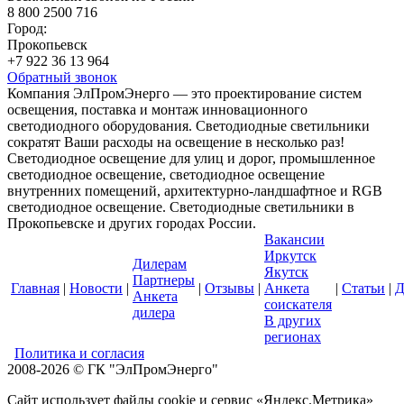
8 800 2500 716
Город:
Прокопьевск
+7 922 36 13 964
Обратный звонок
Компания ЭлПромЭнерго — это проектирование систем
освещения, поставка и монтаж инновационного
светодиодного оборудования. Светодиодные светильники
сократят Ваши расходы на освещение в несколько раз!
Светодиодное освещение для улиц и дорог, промышленное
светодиодное освещение, светодиодное освещение
внутренних помещений, архитектурно-ландшафтное и RGB
светодиодное освещение. Светодиодные светильники в
Прокопьевске и других городах России.
Вакансии
Иркутск
Дилерам
Якутск
Партнеры
Главная
|
Новости
|
|
Отзывы
|
Анкета
|
Статьи
|
Д
Анкета
соискателя
дилера
В других
регионах
Политика и согласия
2008-2026 © ГК "ЭлПромЭнерго"
Сайт использует файлы cookie и сервис «Яндекс.Метрика»