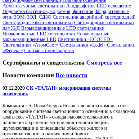
светодиодные светильники
Торговое освещение
Архитектурные светильники
Ландшафтное LED освещение
Подсветка бассейнов, водоёмов, фонтанов
Заградительные
огни ЗОМ, ЗОЛ, СДЗО
Светильник аварийный светодиодный
Светодиодные фитосветильники
Светодиодные светильники
для Ж/Д
Взрывозащищенные LED светильники
Низковольтные LED светильники
Низковольтные
взрывозащищенные LED
Светильники «ECOLED»
Светильники «АтомСвет»
Светильники «Ledel»
Светильники
«Ферекс»
Снятые с производства
Сертификаты
и свидетельства
Смотреть все
Новости компании
Все новости
03.12.2020
СК «ТАЛАН» модернизация системы
освещения.
Компания «ЭлПромЭнерго-Нева» завершила комплексное
оборудование системы светодиодного освещения в складском
комплексе «ТАЛАН» - склада высокостеллажного и
напольного хранения материалов теплоизоляции,
шумоизоляции и огнезащиты объектов жилого и
производственного назначения и нового