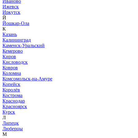
Иваново
Ижевск
Иркутск
Й
Йошкар-Ола
К
Казань
Калининград
Каменск-Уральский
Кемерово
Киров
Кисловодск
Ковров
Коломна
Комсомольск-на-Амуре
Копейск
Королёв
Кострома
Краснодар
Красноярск
Курск
Л
Липецк
Люберцы
М