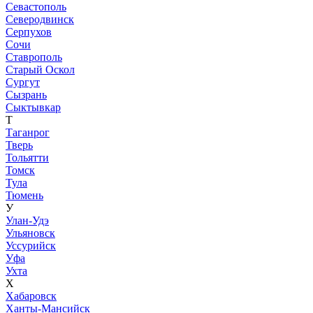
Севастополь
Северодвинск
Серпухов
Сочи
Ставрополь
Старый Оскол
Сургут
Сызрань
Сыктывкар
Т
Таганрог
Тверь
Тольятти
Томск
Тула
Тюмень
У
Улан-Удэ
Ульяновск
Уссурийск
Уфа
Ухта
Х
Хабаровск
Ханты-Мансийск