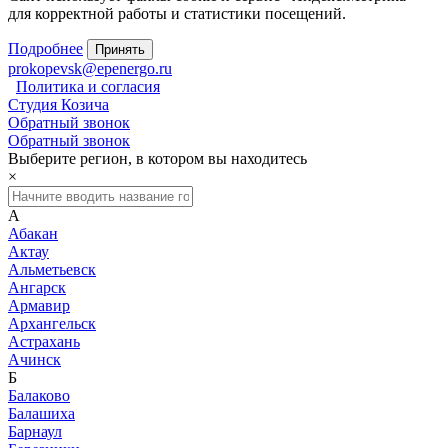
для корректной работы и статистики посещений.
Подробнее
Принять
prokopevsk@epenergo.ru
Политика и согласия
Студия Козича
Обратный звонок
Обратный звонок
Выберите регион, в котором вы находитесь
×
А
Абакан
Актау
Альметьевск
Ангарск
Армавир
Архангельск
Астрахань
Ачинск
Б
Балаково
Балашиха
Барнаул