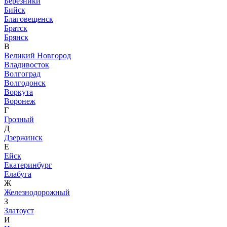
Березники
Бийск
Благовещенск
Братск
Брянск
В
Великий Новгород
Владивосток
Волгоград
Волгодонск
Воркута
Воронеж
Г
Грозный
Д
Дзержинск
Е
Ейск
Екатеринбург
Елабуга
Ж
Железнодорожный
З
Златоуст
И