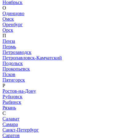
Ноябрьск
О
Одинцово
Омск
Оренбург
Орск
П
Пенза
Пермь
Петрозаводск
Петропавловск-Камчатский
Подольск
Прокопьевск
Псков
Пятигорск
Р
Ростов-на-Дону
Рубцовск
Рыбинск
Рязань
С
Салават
Самара
Санкт-Петербург
Саратов