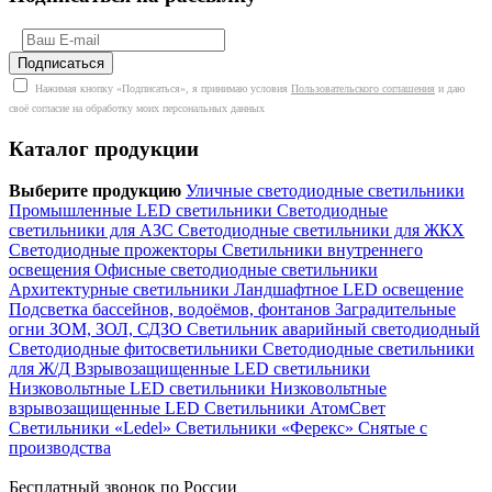
Нажимая кнопку «Подписаться», я принимаю условия
Пользовательского соглашения
и даю
своё согласие на обработку моих персональных данных
Каталог продукции
Выберите продукцию
Уличные светодиодные светильники
Промышленные LED светильники
Светодиодные
светильники для АЗС
Светодиодные светильники для ЖКХ
Светодиодные прожекторы
Светильники внутреннего
освещения
Офисные светодиодные светильники
Архитектурные светильники
Ландшафтное LED освещение
Подсветка бассейнов, водоёмов, фонтанов
Заградительные
огни ЗОМ, ЗОЛ, СДЗО
Светильник аварийный светодиодный
Светодиодные фитосветильники
Светодиодные светильники
для Ж/Д
Взрывозащищенные LED светильники
Низковольтные LED светильники
Низковольтные
взрывозащищенные LED
Светильники АтомСвет
Светильники «Ledel»
Светильники «Ферекс»
Снятые с
производства
Бесплатный звонок по России