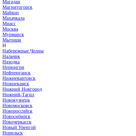
Магадан
Магнитогорск
Майкоп
Махачкала
Миасс
Москва
Мурманск
Мытищи
Н
Набережные Челны
Нальчик
Находка
Нерюнгри
Нефтеюганск
Нижневартовск
Нижнекамск
Нижний Новгород
Нижний-Тагил
Новокузнецк
Новомосковск
Новороссийск
Новосибирск
Новочеркасск
Новый Уренгой
Норильск