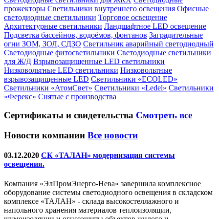
прожекторы
Светильники внутреннего освещения
Офисные
светодиодные светильники
Торговое освещение
Архитектурные светильники
Ландшафтное LED освещение
Подсветка бассейнов, водоёмов, фонтанов
Заградительные
огни ЗОМ, ЗОЛ, СДЗО
Светильник аварийный светодиодный
Светодиодные фитосветильники
Светодиодные светильники
для Ж/Д
Взрывозащищенные LED светильники
Низковольтные LED светильники
Низковольтные
взрывозащищенные LED
Светильники «ECOLED»
Светильники «АтомСвет»
Светильники «Ledel»
Светильники
«Ферекс»
Снятые с производства
Сертификаты
и свидетельства
Смотреть все
Новости компании
Все новости
03.12.2020
СК «ТАЛАН» модернизация системы
освещения.
Компания «ЭлПромЭнерго-Нева» завершила комплексное
оборудование системы светодиодного освещения в складском
комплексе «ТАЛАН» - склада высокостеллажного и
напольного хранения материалов теплоизоляции,
шумоизоляции и огнезащиты объектов жилого и