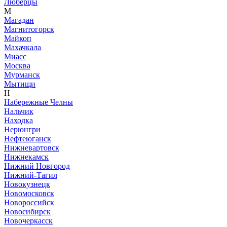
Люберцы
М
Магадан
Магнитогорск
Майкоп
Махачкала
Миасс
Москва
Мурманск
Мытищи
Н
Набережные Челны
Нальчик
Находка
Нерюнгри
Нефтеюганск
Нижневартовск
Нижнекамск
Нижний Новгород
Нижний-Тагил
Новокузнецк
Новомосковск
Новороссийск
Новосибирск
Новочеркасск