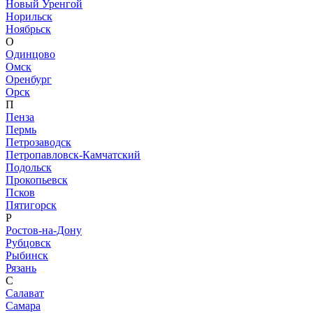
Новый Уренгой
Норильск
Ноябрьск
О
Одинцово
Омск
Оренбург
Орск
П
Пенза
Пермь
Петрозаводск
Петропавловск-Камчатский
Подольск
Прокопьевск
Псков
Пятигорск
Р
Ростов-на-Дону
Рубцовск
Рыбинск
Рязань
С
Салават
Самара