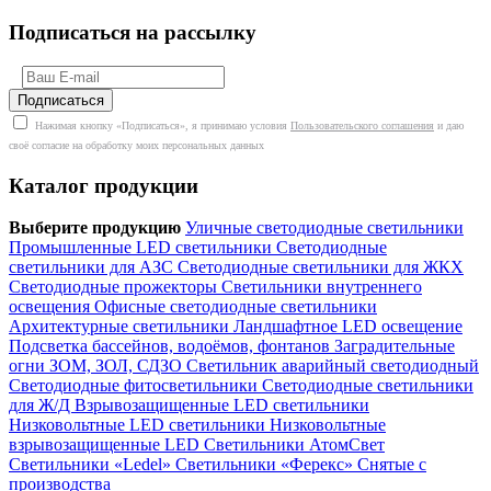
Подписаться на рассылку
Нажимая кнопку «Подписаться», я принимаю условия
Пользовательского соглашения
и даю
своё согласие на обработку моих персональных данных
Каталог продукции
Выберите продукцию
Уличные светодиодные светильники
Промышленные LED светильники
Светодиодные
светильники для АЗС
Светодиодные светильники для ЖКХ
Светодиодные прожекторы
Светильники внутреннего
освещения
Офисные светодиодные светильники
Архитектурные светильники
Ландшафтное LED освещение
Подсветка бассейнов, водоёмов, фонтанов
Заградительные
огни ЗОМ, ЗОЛ, СДЗО
Светильник аварийный светодиодный
Светодиодные фитосветильники
Светодиодные светильники
для Ж/Д
Взрывозащищенные LED светильники
Низковольтные LED светильники
Низковольтные
взрывозащищенные LED
Светильники АтомСвет
Светильники «Ledel»
Светильники «Ферекс»
Снятые с
производства