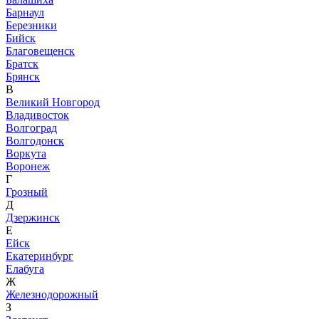
Барнаул
Березники
Бийск
Благовещенск
Братск
Брянск
В
Великий Новгород
Владивосток
Волгоград
Волгодонск
Воркута
Воронеж
Г
Грозный
Д
Дзержинск
Е
Ейск
Екатеринбург
Елабуга
Ж
Железнодорожный
З