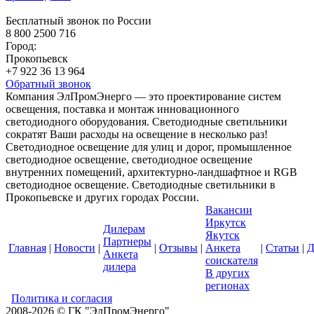
Бесплатный звонок по России
8 800 2500 716
Город:
Прокопьевск
+7 922 36 13 964
Обратный звонок
Компания ЭлПромЭнерго — это проектирование систем
освещения, поставка и монтаж инновационного
светодиодного оборудования. Светодиодные светильники
сократят Ваши расходы на освещение в несколько раз!
Светодиодное освещение для улиц и дорог, промышленное
светодиодное освещение, светодиодное освещение
внутренних помещений, архитектурно-ландшафтное и RGB
светодиодное освещение. Светодиодные светильники в
Прокопьевске и других городах России.
Вакансии
Иркутск
Дилерам
Якутск
Партнеры
Главная
|
Новости
|
|
Отзывы
|
Анкета
|
Статьи
|
Д
Анкета
соискателя
дилера
В других
регионах
Политика и согласия
2008-2026 © ГК "ЭлПромЭнерго"