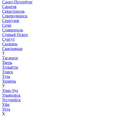
Санкт-Петербург
Саратов
Севастополь
Северодвинск
Серпухов
Сочи
Ставрополь
Старый Оскол
Сургут
Сызрань
Сыктывкар
Т
Таганрог
Тверь
Тольятти
Томск
Тула
Тюмень
У
Улан-Удэ
Ульяновск
Уссурийск
Уфа
Ухта
Х