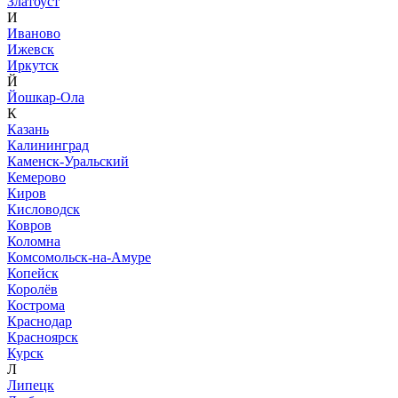
Златоуст
И
Иваново
Ижевск
Иркутск
Й
Йошкар-Ола
К
Казань
Калининград
Каменск-Уральский
Кемерово
Киров
Кисловодск
Ковров
Коломна
Комсомольск-на-Амуре
Копейск
Королёв
Кострома
Краснодар
Красноярск
Курск
Л
Липецк