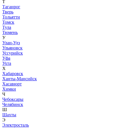
Т
Таганрог
Тверь
Тольятти
Томск
Тула
Тюмень
У
Улан-Удэ
Ульяновск
Уссурийск
Уфа
Ухта
Х
Хабаровск
Ханты-Мансийск
Хасавюрт
Химки
Ч
Чебоксары
Челябинск
Ш
Шахты
Э
Электросталь