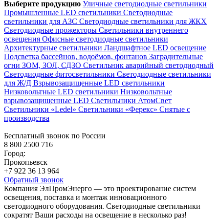
Выберите продукцию
Уличные светодиодные светильники
Промышленные LED светильники
Светодиодные
светильники для АЗС
Светодиодные светильники для ЖКХ
Светодиодные прожекторы
Светильники внутреннего
освещения
Офисные светодиодные светильники
Архитектурные светильники
Ландшафтное LED освещение
Подсветка бассейнов, водоёмов, фонтанов
Заградительные
огни ЗОМ, ЗОЛ, СДЗО
Светильник аварийный светодиодный
Светодиодные фитосветильники
Светодиодные светильники
для Ж/Д
Взрывозащищенные LED светильники
Низковольтные LED светильники
Низковольтные
взрывозащищенные LED
Светильники АтомСвет
Светильники «Ledel»
Светильники «Ферекс»
Снятые с
производства
Бесплатный звонок по России
8 800 2500 716
Город:
Прокопьевск
+7 922 36 13 964
Обратный звонок
Компания ЭлПромЭнерго — это проектирование систем
освещения, поставка и монтаж инновационного
светодиодного оборудования. Светодиодные светильники
сократят Ваши расходы на освещение в несколько раз!