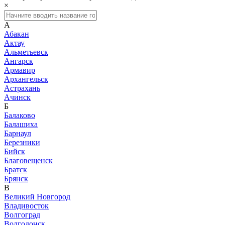
×
А
Абакан
Актау
Альметьевск
Ангарск
Армавир
Архангельск
Астрахань
Ачинск
Б
Балаково
Балашиха
Барнаул
Березники
Бийск
Благовещенск
Братск
Брянск
В
Великий Новгород
Владивосток
Волгоград
Волгодонск