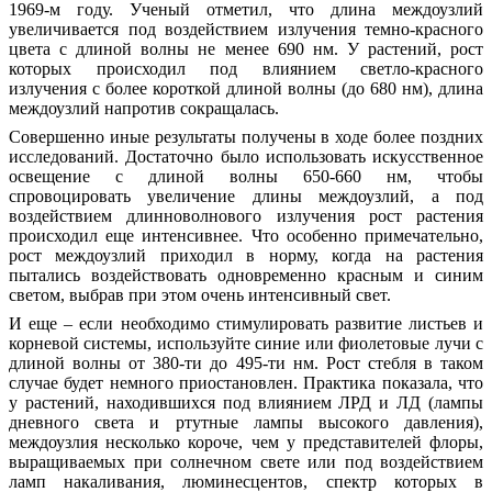
1969-м году. Ученый отметил, что длина междоузлий
увеличивается под воздействием излучения темно-красного
цвета с длиной волны не менее 690 нм. У растений, рост
которых происходил под влиянием светло-красного
излучения с более короткой длиной волны (до 680 нм), длина
междоузлий напротив сокращалась.
Совершенно иные результаты получены в ходе более поздних
исследований. Достаточно было использовать искусственное
освещение с длиной волны 650-660 нм, чтобы
спровоцировать увеличение длины междоузлий, а под
воздействием длинноволнового излучения рост растения
происходил еще интенсивнее. Что особенно примечательно,
рост междоузлий приходил в норму, когда на растения
пытались воздействовать одновременно красным и синим
светом, выбрав при этом очень интенсивный свет.
И еще – если необходимо стимулировать развитие листьев и
корневой системы, используйте синие или фиолетовые лучи с
длиной волны от 380-ти до 495-ти нм. Рост стебля в таком
случае будет немного приостановлен. Практика показала, что
у растений, находившихся под влиянием ЛРД и ЛД (лампы
дневного света и ртутные лампы высокого давления),
междоузлия несколько короче, чем у представителей флоры,
выращиваемых при солнечном свете или под воздействием
ламп накаливания, люминесцентов, спектр которых в