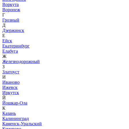
Воркута
Воронеж
Г
Грозный
Д
Дзержинск
Е
Ейск
Екатеринбург
Елабуга
Ж
Железнодорожный
З
Златоуст
И
Иваново
Ижевск
Иркутск
Й
Йошкар-Ола
К
Казань
Калининград
Каменск-Уральский
Кемерово