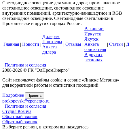
Светодиодное освещение для улиц и дорог, промышленное
светодиодное освещение, светодиодное освещение
внутренних помещений, архитектурно-ландшафтное и RGB
светодиодное освещение. Светодиодные светильники в
Прокопьевске и других городах России.
Вакансии
Иркутск
Дилерам
Якутск
Партнеры
Главная
|
Новости
|
|
Отзывы
|
Анкета
|
Статьи
|
Д
Анкета
соискателя
дилера
В других
регионах
Политика и согласия
2008-2026 © ГК "ЭлПромЭнерго"
Сайт использует файлы cookie и сервис «Яндекс.Метрика»
для корректной работы и статистики посещений.
Подробнее
Принять
prokopevsk@epenergo.ru
Политика и согласия
Студия Козича
Обратный звонок
Обратный звонок
Выберите регион, в котором вы находитесь