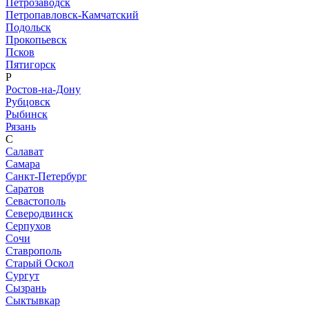
Петрозаводск
Петропавловск-Камчатский
Подольск
Прокопьевск
Псков
Пятигорск
Р
Ростов-на-Дону
Рубцовск
Рыбинск
Рязань
С
Салават
Самара
Санкт-Петербург
Саратов
Севастополь
Северодвинск
Серпухов
Сочи
Ставрополь
Старый Оскол
Сургут
Сызрань
Сыктывкар