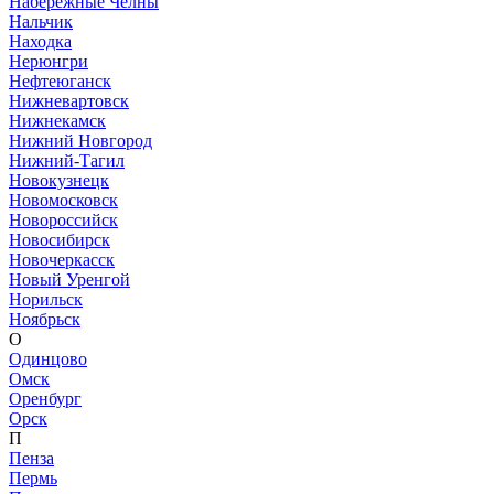
Набережные Челны
Нальчик
Находка
Нерюнгри
Нефтеюганск
Нижневартовск
Нижнекамск
Нижний Новгород
Нижний-Тагил
Новокузнецк
Новомосковск
Новороссийск
Новосибирск
Новочеркасск
Новый Уренгой
Норильск
Ноябрьск
О
Одинцово
Омск
Оренбург
Орск
П
Пенза
Пермь