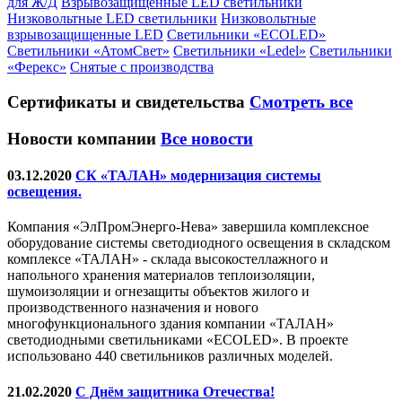
для Ж/Д
Взрывозащищенные LED светильники
Низковольтные LED светильники
Низковольтные
взрывозащищенные LED
Светильники «ECOLED»
Светильники «АтомСвет»
Светильники «Ledel»
Светильники
«Ферекс»
Снятые с производства
Сертификаты
и свидетельства
Смотреть все
Новости компании
Все новости
03.12.2020
СК «ТАЛАН» модернизация системы
освещения.
Компания «ЭлПромЭнерго-Нева» завершила комплексное
оборудование системы светодиодного освещения в складском
комплексе «ТАЛАН» - склада высокостеллажного и
напольного хранения материалов теплоизоляции,
шумоизоляции и огнезащиты объектов жилого и
производственного назначения и нового
многофункционального здания компании «ТАЛАН»
светодиодными светильниками «ECOLED». В проекте
использовано 440 светильников различных моделей.
21.02.2020
С Днём защитника Отечества!