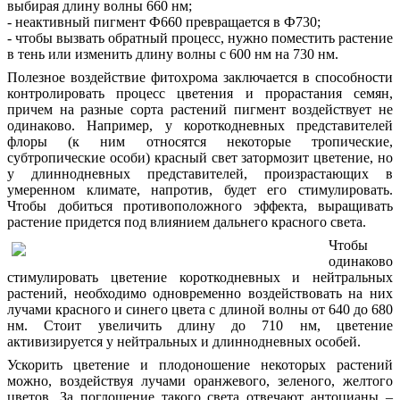
выбирая длину волны 660 нм;
- неактивный пигмент Ф660 превращается в Ф730;
- чтобы вызвать обратный процесс, нужно поместить растение
в тень или изменить длину волны с 600 нм на 730 нм.
Полезное воздействие фитохрома заключается в способности
контролировать процесс цветения и прорастания семян,
причем на разные сорта растений пигмент воздействует не
одинаково. Например, у короткодневных представителей
флоры (к ним относятся некоторые тропические,
субтропические особи) красный свет затормозит цветение, но
у длиннодневных представителей, произрастающих в
умеренном климате, напротив, будет его стимулировать.
Чтобы добиться противоположного эффекта, выращивать
растение придется под влиянием дальнего красного света.
Чтобы
одинаково
стимулировать цветение короткодневных и нейтральных
растений, необходимо одновременно воздействовать на них
лучами красного и синего цвета с длиной волны от 640 до 680
нм. Стоит увеличить длину до 710 нм, цветение
активизируется у нейтральных и длиннодневных особей.
Ускорить цветение и плодоношение некоторых растений
можно, воздействуя лучами оранжевого, зеленого, желтого
цветов. За поглощение такого света отвечают антоцианы –